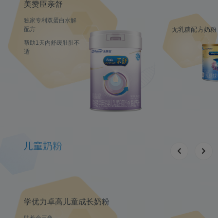
美赞臣亲舒
独家专利双蛋白水解
无乳糖配方奶粉
配方
帮助1天内舒缓肚肚不
适
儿童奶粉
学优力卓高儿童成长奶粉
助长金三角