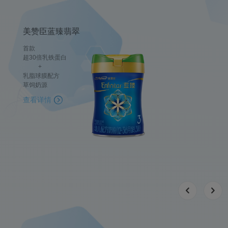
美赞臣蓝臻翡翠
首款
超30倍乳铁蛋白
+
乳脂球膜配方
草饲奶源
查看详情