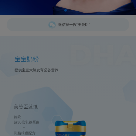
微信搜一搜“美赞臣”
宝宝奶粉
提供宝宝大脑发育必备营养
美赞臣蓝臻
首款
超30倍乳铁蛋白
+
乳脂球膜配方