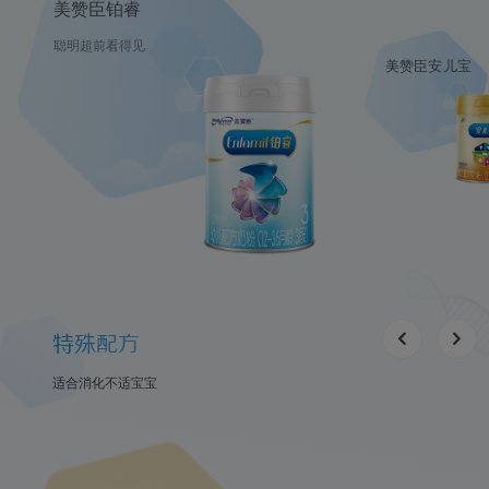
美赞臣铂睿
聪明超前看得见
美赞臣安儿宝
特殊配方
适合消化不适宝宝