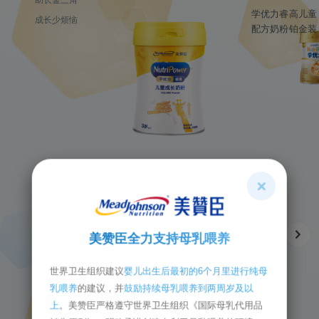
学优力睿高儿童
成长少烦恼
配方奶粉铂金装
学生奶粉
美赞臣全力支持母乳喂养
世界卫生组织建议
婴儿出生后最初的6个月里进行纯母
乳喂养
的建议，并
鼓励持续母乳喂养到两周岁及以
上
。美赞臣严格遵守世界卫生组织《国际母乳代用品
学优力学生成长奶粉