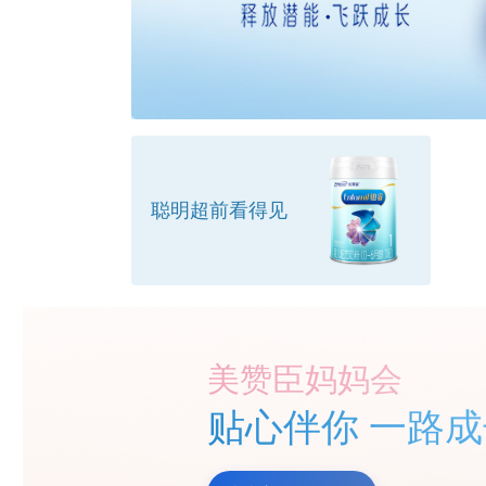
聪明超前看得见
美赞臣妈妈会
贴心伴你 一路成