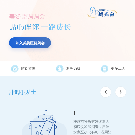
美赞臣妈妈会
贴心伴你 一路成长
加入美赞臣妈妈会
防伪查询
追溯奶源
更多工具
冲调小贴士
1
奶粉完全
冲调前将所有冲调器具
奶液
彻底洗净和消毒，用沸
水煮至少5分钟。或用奶