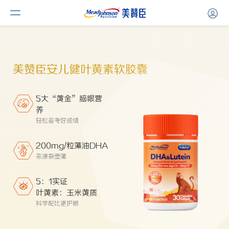
美赞臣安儿健叶黄素软胶囊
5大“黄金”脑眼营
养
轻松备考好成绩
200mg/粒藻油DHA
来源裂壶藻
5：1实证
叶黄素：玉米黄质
科学配比更护眼