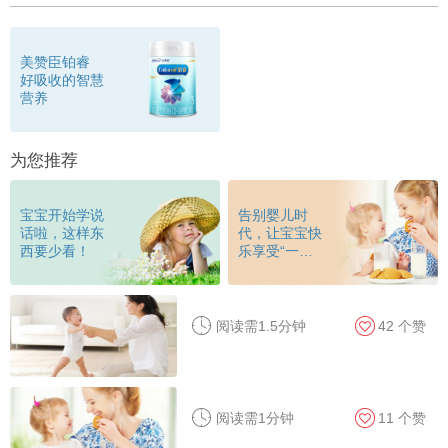
美赞臣铂睿
好吸收的智慧
营养
为您推荐
宝宝开始学说
告别婴儿时
话啦，这样东
代，让宝宝快
西要少看！
乐享受“一日
三餐”
阅读需1.5分钟
42
个赞
阅读需1分钟
11
个赞