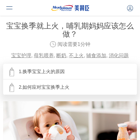
宝宝换季就上火，哺乳期妈妈应该怎么
做？
阅读需要1分钟
宝宝护理
,
母乳喂养
,
断奶
,
不上火
,
辅食添加
,
消化问题
1.换季宝宝上火的原因
2.如何应对宝宝换季上火