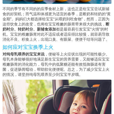
不同的季节有不同的的应季食材上新，这也正是给宝宝尝试新辅
食的好契机；而气温和体感更为适宜的春季，是断奶和转奶的“黄
金期”。妈妈们大都选择给宝宝“从喂奶到吃食物”，然而，正因为
这些饮食上的改变，也将给宝宝稚嫩的肠胃带来很大的挑战，
断
奶时分、转奶时分、新辅食添加
都是最容易引发宝宝“火情”的时
机。宝宝的稚嫩肠胃对此不适应或者适应得比较慢，就容易导致
消化不良、积食上火，出现口臭、有眼屎、便便干结等问题了。
如何应对宝宝换季上火
对纯母乳喂养的宝宝来说
，便秘等上火症状出现的可能性极少。
母乳本身能够很好地满足新生宝宝的营养需要，又能够适应宝宝
稚嫩肠胃的消化能力，母乳中的低聚糖还能有效抵御肠道有害
菌，促进肠胃蠕动，帮助软化便便呢。总之，为了减少宝宝上火
的情况，请坚持纯母乳喂养至少到宝宝半岁哦。