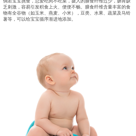
倘若宝宝挑食，总爱吃肉不吃菜，摄入的膳食纤维过少，肠胃缺
乏刺激，容易引发积食上火、便便不畅。膳食纤维含量丰富的食
物有全谷物（如玉米、燕麦、小米），豆类、水果、蔬菜及马铃
薯等，可以给宝宝循序渐进地添加。