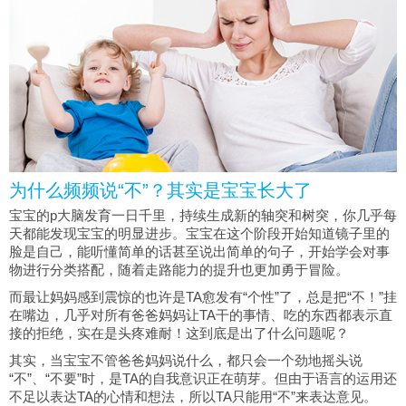
为什么频频说“不”？其实是宝宝长大了
宝宝的p大脑发育一日千里，持续生成新的轴突和树突，你几乎每
天都能发现宝宝的明显进步。宝宝在这个阶段开始知道镜子里的
脸是自己，能听懂简单的话甚至说出简单的句子，开始学会对事
物进行分类搭配，随着走路能力的提升也更加勇于冒险。
而最让妈妈感到震惊的也许是TA愈发有“个性”了，总是把“不！”挂
在嘴边，几乎对所有爸爸妈妈让TA干的事情、吃的东西都表示直
接的拒绝，实在是头疼难耐！这到底是出了什么问题呢？
其实，当宝宝不管爸爸妈妈说什么，都只会一个劲地摇头说
“不”、“不要”时，是TA的自我意识正在萌芽。但由于语言的运用还
不足以表达TA的心情和想法，所以TA只能用“不”来表达意见。