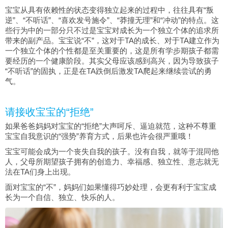
宝宝从具有依赖性的状态变得独立起来的过程中，往往具有“叛
逆”、“不听话”、“喜欢发号施令”、“莽撞无理”和“冲动”的特点。这
些行为中的一部分只不过是宝宝对成长为一个独立个体的追求所
带来的副产品。宝宝说“不”，这对于TA的成长、对于TA建立作为
一个独立个体的个性都是至关重要的，这是所有学步期孩子都需
要经历的一个健康阶段。其实父母应该感到高兴，因为导致孩子
“不听话”的固执，正是在TA跌倒后激发TA爬起来继续尝试的勇
气。
请接收宝宝的“拒绝”
如果爸爸妈妈对宝宝的“拒绝”大声呵斥、逼迫就范，这种不尊重
宝宝自我意识的“强势”养育方式，后果也许会很严重哦！
宝宝可能会成为一个丧失自我的孩子。没有自我，就等于混同他
人，父母所期望孩子拥有的创造力、幸福感、独立性、意志就无
法在TA们身上出现。
面对宝宝的“不”，妈妈们如果懂得巧妙处理，会更有利于宝宝成
长为一个自信、独立、快乐的人。