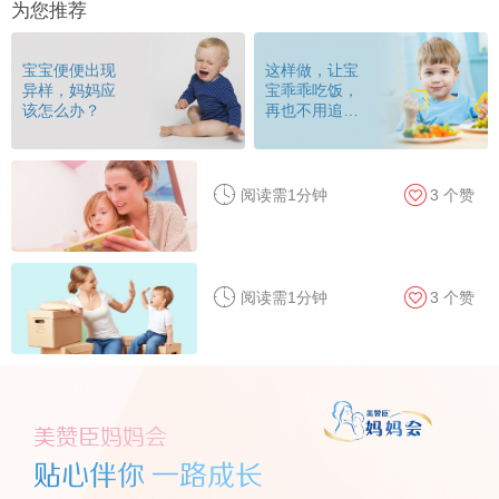
为您推荐
宝宝便便出现
这样做，让宝
异样，妈妈应
宝乖乖吃饭，
该怎么办？
再也不用追着
喂！
阅读需1分钟
3
个赞
阅读需1分钟
3
个赞
美赞臣妈妈会
贴心伴你 一路成长