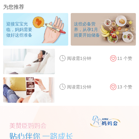
为您推荐
迎接宝宝光
这些必备营
临，妈妈需要
养，从孕1月
做好这些准备
就要开始储备
阅读需1分钟
11
个赞
阅读需1分钟
13
个赞
美赞臣妈妈会
贴心伴你 一路成长