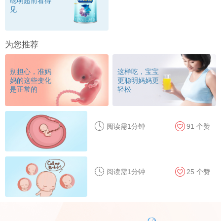
聪明超前看得
见
为您推荐
别担心，准妈
这样吃，宝宝
妈的这些变化
更聪明妈妈更
是正常的
轻松
阅读需1分钟
91
个赞
阅读需1分钟
25
个赞