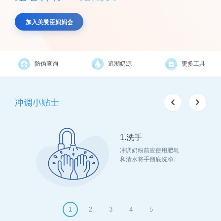
加入美赞臣妈妈会
防伪查询
追溯奶源
更多工具
冲调小贴士
1.洗手
匀至奶粉
冲调奶粉前应使用肥皂
和清水将手彻底洗净。
1
2
3
4
5