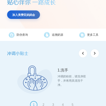
贴心伴你 一路成长
加入美赞臣妈妈会
防伪查询
追溯奶源
更多工具
冲调小贴士
1.洗手
分摇匀。
冲调奶粉前，请洗净双
定奶液温
手，并将用具清洗干
宝食用。
净。
1
2
3
4
5