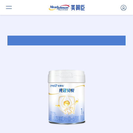
美赞臣纯冠贝悦