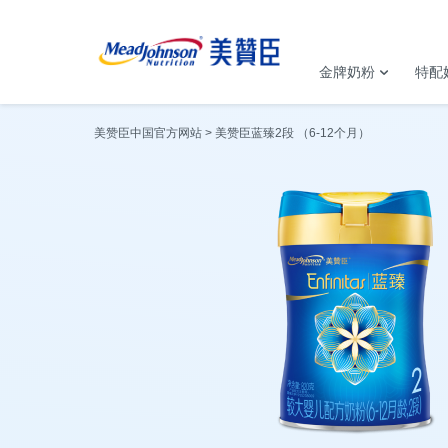
金牌奶粉
特配
美赞臣中国官方网站
美赞臣蓝臻2段 （6-12个月）