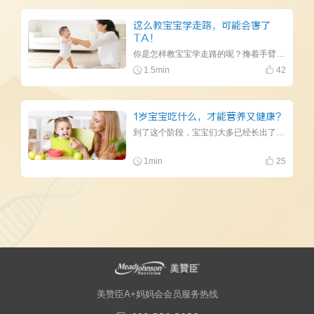
这么教宝宝学走路，可能会害了
TA！
你是怎样教宝宝学走路的呢？搀着手臂？扶着腋下？还是把宝宝放学步车里让TA自己学？90%的妈妈都
1.5min
42
1岁宝宝吃什么，才能营养又健康？
到了这个阶段，宝宝们大多已经长出了小牙牙，可以开始吃稍硬的固体食物了。
1min
25
美赞臣A+妈妈会会员服务热线