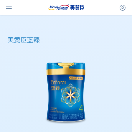
美赞臣蓝臻