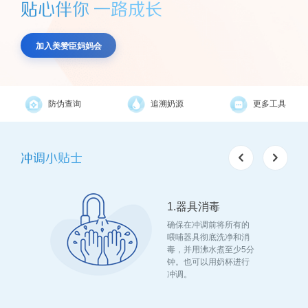
贴心伴你 一路成长
加入美赞臣妈妈会
防伪查询
追溯奶源
更多工具
冲调小贴士
1.器具消毒
匀，冲调
确保在冲调前将所有的
升的奶水。
喂哺器具彻底洗净和消
毒，并用沸水煮至少5分
钟。也可以用奶杯进行
冲调。