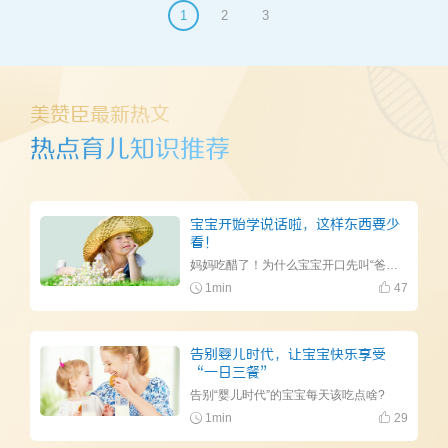
1
2
3
美赞臣最新热文
热点育儿知识推荐
宝宝开始学说话啦，这样东西要少
看！
妈妈吃醋了！为什么宝宝开口先叫“爸爸”？
1min
47
告别婴儿时代，让宝宝快乐享受
“一日三餐”
告别“婴儿时代”的宝宝每天该吃点啥?
1min
29