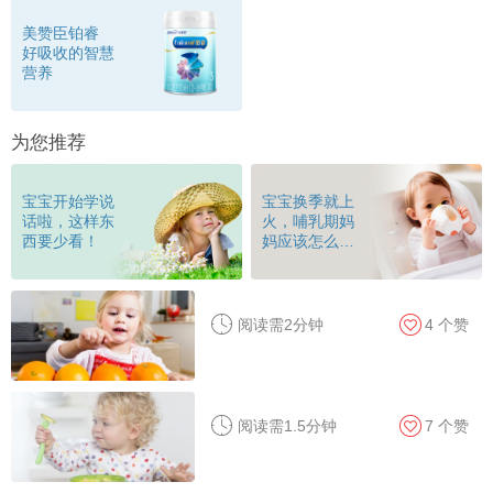
美赞臣铂睿
好吸收的智慧
营养
为您推荐
宝宝开始学说
宝宝换季就上
话啦，这样东
火，哺乳期妈
西要少看！
妈应该怎么
做？
阅读需2分钟
4
个赞
阅读需1.5分钟
7
个赞