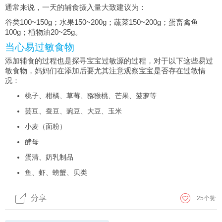
通常来说，一天的辅食摄入量大致建议为：
谷类100~150g；水果150~200g；蔬菜150~200g；蛋畜禽鱼
100g；植物油20~25g。
当心易过敏食物
添加辅食的过程也是探寻宝宝过敏源的过程，对于以下这些易过
敏食物，妈妈们在添加后要尤其注意观察宝宝是否存在过敏情
况：
桃子、柑橘、草莓、猕猴桃、芒果、菠萝等
芸豆、蚕豆、豌豆、大豆、玉米
小麦（面粉）
酵母
蛋清、奶乳制品
鱼、虾、螃蟹、贝类
分享
25
个赞