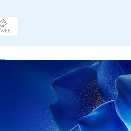
-36个月
active tab)