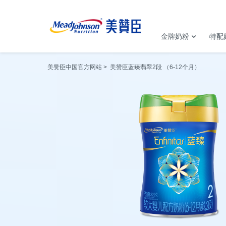
金牌奶粉
特配
美赞臣中国官方网站
美赞臣蓝臻翡翠2段 （6-12个月）