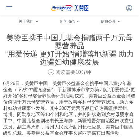
关于我们
新闻动态
信息公开
美赞臣携手中国儿基会捐赠两千万元母
婴营养品
“用爱传递 更好开始”捐赠落地新疆 助力
边疆妇幼健康发展
阅读需要10分钟
6月26日，美赞臣中国、美赞臣公益基金会携手中国儿童少年基
金会（
下称“中国儿基会”
）于新疆博乐市举办第四期“用爱传递·更
好开始”乡村母婴营养改善计划启动仪式，美赞臣公益基金会捐赠
价值两千万元母婴营养品，用于改善乡村母婴营养状况，助力乡
村妇幼健康事业发展。其中300万元营养品已送达新疆伊犁州、
博州、阿勒泰地区等10个州和地区，并将陆续送到乡村母婴家庭
手中。中国儿基会副秘书长王海静，新疆维吾尔自治区妇联党组
成员、副主席周辉，博州人民政府副州长杜应昆，美赞臣中国高
级副总裁、美赞臣公益基金会理事长赵丽等嘉宾出席活动。