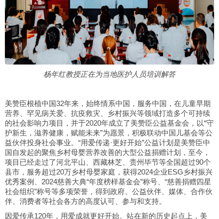
杨年红教授正在为当地医护人员培训解答
美赞臣根植中国32年来，始终情系中国，服务中国，在儿童早期
营养、罕见病关爱、抗疫救灾、乡村振兴等领域打造多个可持续
的社会影响力项目，并于2020年成立了美赞臣公益基金会，以“守
护新生，滋养健康，赋能未来”为愿景，积极联动中国儿基会等公
益伙伴投身社会事业。“用爱传递·更好开始”公益计划是美赞臣中
国自发起的聚焦乡村母婴营养改善的大型公益捐赠计划，至今，
项目已经走过了河北平山、西藏林芝、贵州毕节等全国超过90个
县市，服务超过20万乡村母婴家庭，获得2024企业ESG乡村振兴
优秀案例、2024慈善大典“年度榜样基金会”称号、“慈善捐赠四星
社会组织”称号等多项荣誉，得到政府、公益伙伴、媒体、合作伙
伴、消费者等社会各方的高度认可、参与和支持。
因爱传承120年，用爱成就更好开始。站在新的历史起点上，美