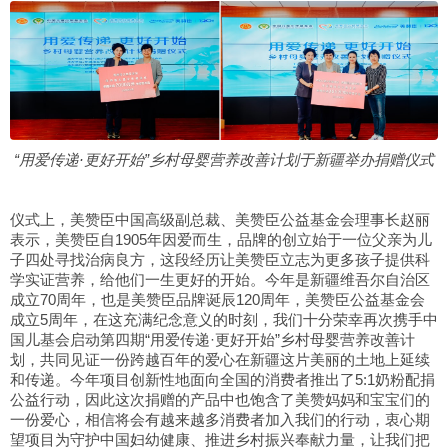
“用爱传递·更好开始”乡村母婴营养改善计划于新疆举办捐赠仪式
仪式上，美赞臣中国高级副总裁、美赞臣公益基金会理事长赵丽
表示，美赞臣自1905年因爱而生，品牌的创立始于一位父亲为儿
子四处寻找治病良方，这段经历让美赞臣立志为更多孩子提供科
学实证营养，给他们一生更好的开始。今年是新疆维吾尔自治区
成立70周年，也是美赞臣品牌诞辰120周年，美赞臣公益基金会
成立5周年，在这充满纪念意义的时刻，我们十分荣幸再次携手中
国儿基会启动第四期“用爱传递·更好开始”乡村母婴营养改善计
划，共同见证一份跨越百年的爱心在新疆这片美丽的土地上延续
和传递。今年项目创新性地面向全国的消费者推出了5:1奶粉配捐
公益行动，因此这次捐赠的产品中也饱含了美赞妈妈和宝宝们的
一份爱心，相信将会有越来越多消费者加入我们的行动，衷心期
望项目为守护中国妇幼健康、推进乡村振兴奉献力量，让我们把