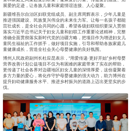
展爱的足迹，让各族儿童和家庭情谊连接、人心凝聚。
新疆维吾尔自治区妇联党组成员、副主席周辉表示，少年儿童是
推进强国建设、民族复兴伟业的未来生力军。让每一名孩子都能
茁壮成长，是全社会共同的心愿，希望各级妇联组织要深入贯彻
落实习近平总书记关于妇女儿童和妇联工作重要论述精神，完整
准确全面贯彻落实新时代党的治疆方略，把项目作为增进妇女儿
童民生福祉的工作抓手，做好项目实施，引导和帮助各族家庭儿
童健康成长，营造全社会关心母婴健康的良好氛围。
博州人民政府副州长杜应昆表示，“用爱传递·更好开始”乡村母婴
营养改善计划公益项目不仅为有困难的家庭带来了实在的帮助，
更传递了社会各界对边疆地区妇女儿童的深情厚爱，这份凝聚着
多方力量的爱心，将化作守护母婴健康的强大动力，助力博州在
提升妇幼健康服务水平、推进乡村振兴的道路上迈出更坚实的步
伐。