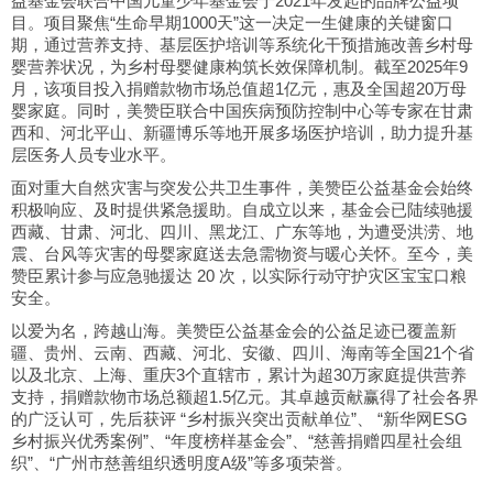
益基金会联合中国儿童少年基金会于2021年发起的品牌公益项
目。项目聚焦“生命早期1000天”这一决定一生健康的关键窗口
期，通过营养支持、基层医护培训等系统化干预措施改善乡村母
婴营养状况，为乡村母婴健康构筑长效保障机制。截至2025年9
月，该项目投入捐赠款物市场总值超1亿元，惠及全国超20万母
婴家庭。同时，美赞臣联合中国疾病预防控制中心等专家在甘肃
西和、河北平山、新疆博乐等地开展多场医护培训，助力提升基
层医务人员专业水平。
面对重大自然灾害与突发公共卫生事件，美赞臣公益基金会始终
积极响应、及时提供紧急援助。自成立以来，基金会已陆续驰援
西藏、甘肃、河北、四川、黑龙江、广东等地，为遭受洪涝、地
震、台风等灾害的母婴家庭送去急需物资与暖心关怀。至今，美
赞臣累计参与应急驰援达 20 次，以实际行动守护灾区宝宝口粮
安全。
以爱为名，跨越山海。美赞臣公益基金会的公益足迹已覆盖新
疆、贵州、云南、西藏、河北、安徽、四川、海南等全国21个省
以及北京、上海、重庆3个直辖市，累计为超30万家庭提供营养
支持，捐赠款物市场总额超1.5亿元。其卓越贡献赢得了社会各界
的广泛认可，先后获评 “乡村振兴突出贡献单位”、 “新华网ESG
乡村振兴优秀案例”、“年度榜样基金会”、“慈善捐赠四星社会组
织”、“广州市慈善组织透明度A级”等多项荣誉。