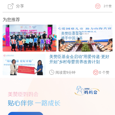
分享
2
个赞
为您推荐
美赞臣温暖童
美赞臣基金会
心，照亮公益
携手中国儿基
共创之路
会向浙江捐赠
100万元营养
品
美赞臣基金会启动“用爱传递·更好
开始”乡村母婴营养改善计划
阅读需9分钟
0
个赞
美赞臣妈妈会
贴心伴你 一路成长