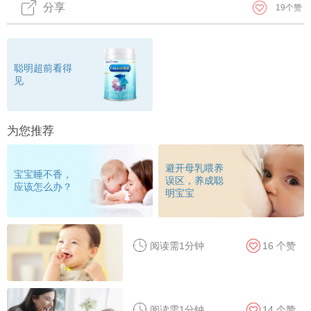
分享
19
个赞
聪明超前看得
见
为您推荐
避开母乳喂养
宝宝睡不香，
误区，养成聪
应该怎么办？
明宝宝
阅读需1分钟
16
个赞
阅读需1分钟
14
个赞