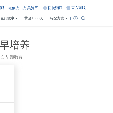
招聘
微信搜一搜“美赞臣”
防伪溯源
官方商城
赞臣的故事
黄金1000天
特配方案
趁早培养
眠
,
早期教育