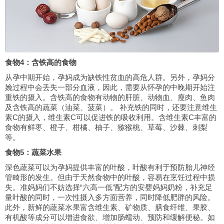
食物4：含铁高的食物
从孕中期开始，孕妈成为缺铁性贫血的高危人群。另外，孕妈分
娩过程中会丢失一部分血液，因此，需要从怀孕的中晚期开始注
重铁的摄入。含铁高的食物有动物的肝脏、动物血、瘦肉、鱼肉
及含铁高的蔬菜（油菜、菠菜）。 补充铁的同时，还要注意维生
素C的摄入，维生素C可以促进铁的吸收利用。含维生素C丰富的
食物有鲜枣、橙子、柑橘、柚子、猕猴桃、草莓、沙棘、刺梨
等。
食物5：蔬菜水果
深色蔬菜可以为孕妈提供丰富的叶酸，叶酸有利于预防胎儿神经
管畸形的发生。但由于天然食物中的叶酸，容易在烹饪过程中损
失。准妈妈们不妨选择“六高一低”配方的安婴妈妈奶粉，补充足
量叶酸的同时，一次性摄入多方面营养，同时降低肥胖的风险。
此外，新鲜的蔬菜水果富含维生素、矿物质、膳食纤维、果胶、
有机酸等成分可以增进食欲、增加肠蠕动、预防和缓解便秘。如