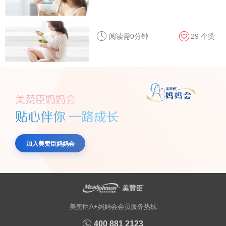
阅读需0分钟
29
个赞
美赞臣妈妈会
贴心伴你 一路成长
加入美赞臣妈妈会
美赞臣A+妈妈会会员服务热线
400 881 2123