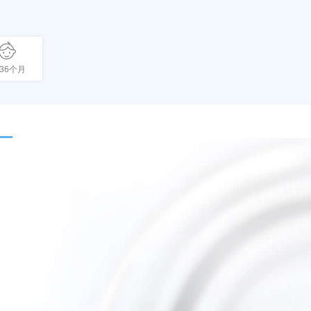
-36个月
active tab)